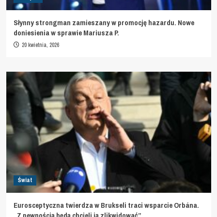
Słynny strongman zamieszany w promocję hazardu. Nowe
doniesienia w sprawie Mariusza P.
20 kwietnia, 2026
Świat
Eurosceptyczna twierdza w Brukseli traci wsparcie Orbána.
„Z pewnością będą chcieli ją zlikwidować”