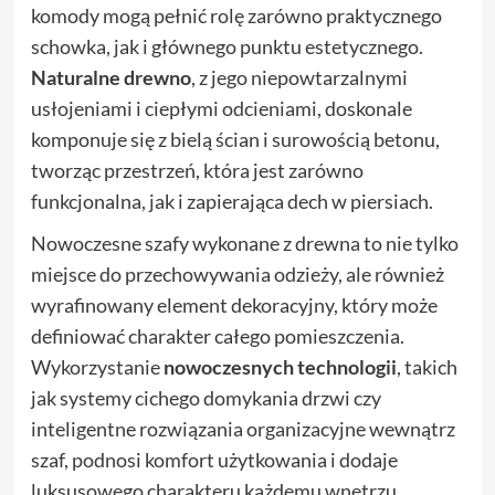
komody mogą pełnić rolę zarówno praktycznego
schowka, jak i głównego punktu estetycznego.
Naturalne drewno
, z jego niepowtarzalnymi
usłojeniami i ciepłymi odcieniami, doskonale
komponuje się z bielą ścian i surowością betonu,
tworząc przestrzeń, która jest zarówno
funkcjonalna, jak i zapierająca dech w piersiach.
Nowoczesne szafy wykonane z drewna to nie tylko
miejsce do przechowywania odzieży, ale również
wyrafinowany element dekoracyjny, który może
definiować charakter całego pomieszczenia.
Wykorzystanie
nowoczesnych technologii
, takich
jak systemy cichego domykania drzwi czy
inteligentne rozwiązania organizacyjne wewnątrz
szaf, podnosi komfort użytkowania i dodaje
luksusowego charakteru każdemu wnętrzu.