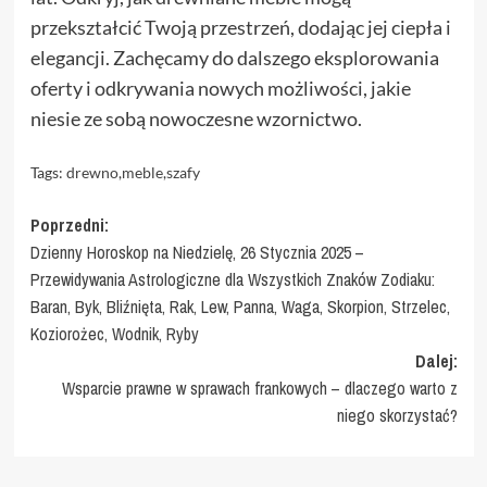
przekształcić Twoją przestrzeń, dodając jej ciepła i
elegancji. Zachęcamy do dalszego eksplorowania
oferty i odkrywania nowych możliwości, jakie
niesie ze sobą nowoczesne wzornictwo.
Tags:
drewno
,
meble
,
szafy
Zobacz
Poprzedni:
Dzienny Horoskop na Niedzielę, 26 Stycznia 2025 –
wpisy
Przewidywania Astrologiczne dla Wszystkich Znaków Zodiaku:
Baran, Byk, Bliźnięta, Rak, Lew, Panna, Waga, Skorpion, Strzelec,
Koziorożec, Wodnik, Ryby
Dalej:
Wsparcie prawne w sprawach frankowych – dlaczego warto z
niego skorzystać?