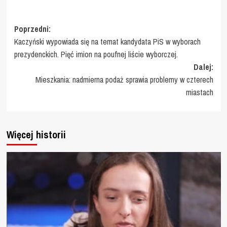
Zobacz
Poprzedni:
Kaczyński wypowiada się na temat kandydata PiS w wyborach
wpisy
prezydenckich. Pięć imion na poufnej liście wyborczej.
Dalej:
Mieszkania: nadmierna podaż sprawia problemy w czterech
miastach
Więcej historii