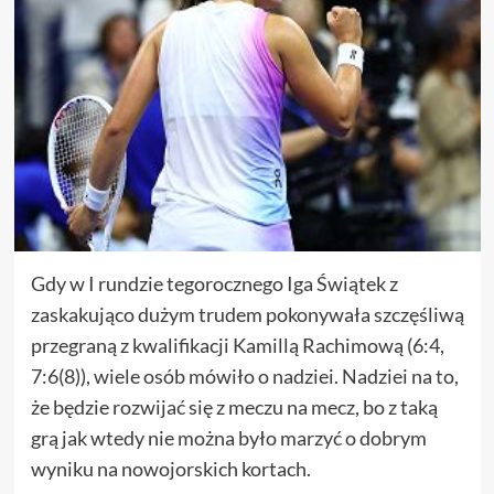
Gdy w I rundzie tegorocznego Iga Świątek z
zaskakująco dużym trudem pokonywała szczęśliwą
przegraną z kwalifikacji Kamillą Rachimową (6:4,
7:6(8)), wiele osób mówiło o nadziei. Nadziei na to,
że będzie rozwijać się z meczu na mecz, bo z taką
grą jak wtedy nie można było marzyć o dobrym
wyniku na nowojorskich kortach.