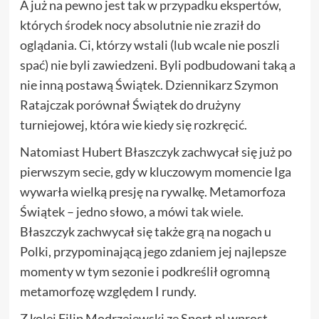
A już na pewno jest tak w przypadku ekspertów,
których środek nocy absolutnie nie zraził do
oglądania. Ci, którzy wstali (lub wcale nie poszli
spać) nie byli zawiedzeni. Byli podbudowani taką a
nie inną postawą Świątek. Dziennikarz Szymon
Ratajczak porównał Świątek do drużyny
turniejowej, która wie kiedy się rozkręcić.
Natomiast Hubert Błaszczyk zachwycał się już po
pierwszym secie, gdy w kluczowym momencie Iga
wywarła wielką presję na rywalkę. Metamorfoza
Świątek – jedno słowo, a mówi tak wiele.
Błaszczyk zachwycał się także grą na nogach u
Polki, przypominającą jego zdaniem jej najlepsze
momenty w tym sezonie i podkreślił ogromną
metamorfozę względem I rundy.
Z kolei Filip Modrzejewski ze Sport.pl wprost