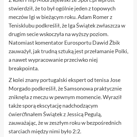
stwierdził, że to był ogólnie jeden z topowych
meczów Igi w bieżącym roku. Adam Romer z
Tenisklubu podkreślił, że Iga Świątek zwłaszcza w
drugim secie wskoczyła na wyższy poziom.
Natomiast komentator Eurosportu Dawid Żbik
zauważył, jak trudną sztuką jest przełamanie Polki,
a nawet wypracowanie przeciwko niej
breakpointa.
Z kolei znany portugalski ekspert od tenisa Jose
Morgado podkreślił, że Samsonowa praktycznie
zniknęła z meczu w pewnym momencie. Wyraził
także sporą ekscytację nadchodzącym
ćwierćfinałem Świątek z Jessicą Pegulą,
zauważając, że w zeszłym roku w bezpośrednich
starciach między nimi było 2:2.