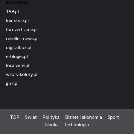
Nasze serwisy
199.pl
lux-style.pl
foreverframe.pl
reseller-news.pl
digitalbox.pl
e-bloger.pl
localwire.pl
wzoryikolory.pl
gp7.pl
TOP
Świat
Polityka
Biznes i ekonomia
Sport
Nauka
Technologia