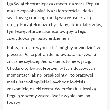
Iga Świątek coraz lepsza z meczu na mecz. Pegula
ma się kogo obawiać. Na całe szczęście liderka
światowego rankingu podążyła właśnie taką
drogą. Początek może i był słaby, ale im dalej w las,
tym lepiej. Starcie z Samsonową było tego
zdecydowanym potwierdzeniem.
Patrząc na sam wynik, ktoś mógłby powiedzieć, że
przecież Polka potrafi demolować takie rywalki
znacznie szybciej. Jednak tenis to nie wyścig.
Chodzi o to, by być lepszym w tych kluczowych
momentach jak np. breakpointy. I to brązowej
medalistce olimpijskiej wychodziło dzisiaj
znakomicie, dzięki czemu ćwierćfinału z Jessiką
Pegulą możemy wyczekiwać z wypiekami na
twarzy.