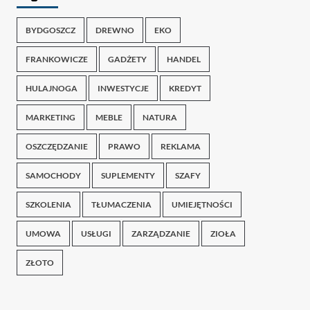
BYDGOSZCZ
DREWNO
EKO
FRANKOWICZE
GADŻETY
HANDEL
HULAJNOGA
INWESTYCJE
KREDYT
MARKETING
MEBLE
NATURA
OSZCZĘDZANIE
PRAWO
REKLAMA
SAMOCHODY
SUPLEMENTY
SZAFY
SZKOLENIA
TŁUMACZENIA
UMIEJĘTNOŚCI
UMOWA
USŁUGI
ZARZĄDZANIE
ZIOŁA
ZŁOTO