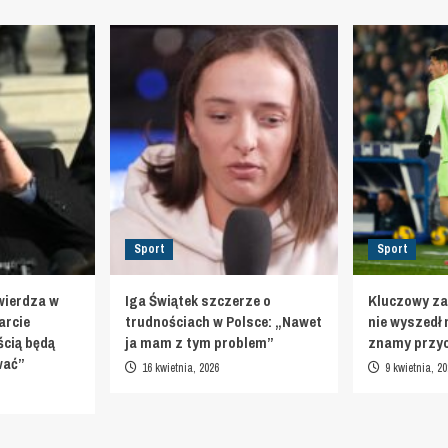
Sport
Sport
wierdza w
Iga Świątek szczerze o
Kluczowy za
arcie
trudnościach w Polsce: „Nawet
nie wyszedł 
cią będą
ja mam z tym problem”
znamy przy
ować”
16 kwietnia, 2026
9 kwietnia, 20