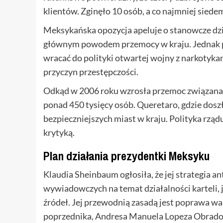
klientów. Zginęło 10 osób, a co najmniej siede
Meksykańska opozycja apeluje o stanowcze dzi
głównym powodem przemocy w kraju. Jednak p
wracać do polityki otwartej wojny z narkotykam
przyczyn przestępczości.
Odkąd w 2006 roku wzrosła przemoc związana 
ponad 450 tysięcy osób. Queretaro, gdzie dosz
bezpieczniejszych miast w kraju. Polityka rzą
krytyką.
Plan działania prezydentki Meksyku
Klaudia Sheinbaum ogłosiła, że jej strategia an
wywiadowczych na temat działalności karteli, 
źródeł. Jej przewodnią zasadą jest poprawa wa
poprzednika, Andresa Manuela Lopeza Obradora,