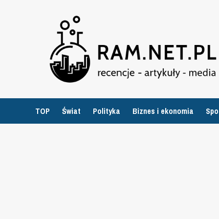
Przejdź
do
treści
TOP
Świat
Polityka
Biznes i ekonomia
Spo