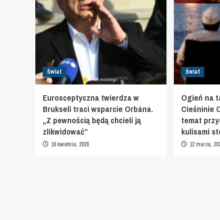
Świat
Świat
Eurosceptyczna twierdza w
Ogień na 
Brukseli traci wsparcie Orbána.
Cieśninie 
„Z pewnością będą chcieli ją
temat przy
zlikwidować”
kulisami s
16 kwietnia, 2026
12 marca, 20