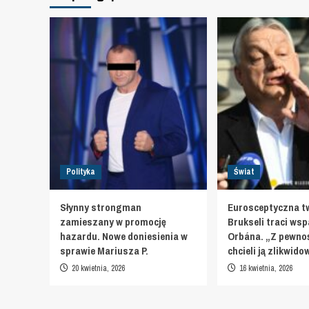
Polityka
Świat
Słynny strongman
Eurosceptyczna t
zamieszany w promocję
Brukseli traci wsp
hazardu. Nowe doniesienia w
Orbána. „Z pewnoś
sprawie Mariusza P.
chcieli ją zlikwid
20 kwietnia, 2026
16 kwietnia, 2026