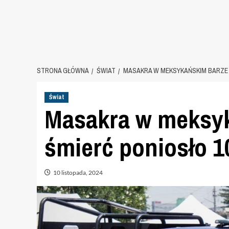
STRONA GŁÓWNA
ŚWIAT
MASAKRA W MEKSYKAŃSKIM BARZE 
Świat
Masakra w meksyk
śmierć poniosło 1
10 listopada, 2024