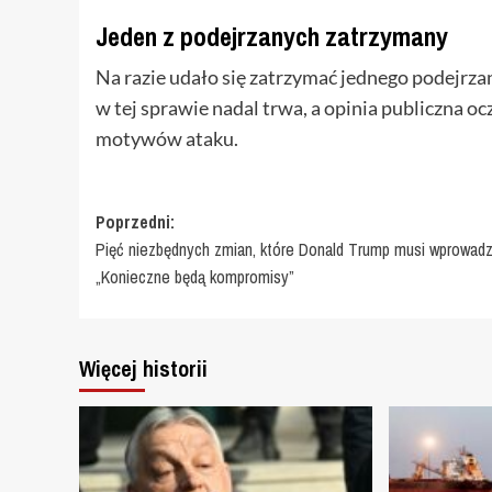
Jeden z podejrzanych zatrzymany
Na razie udało się zatrzymać jednego podejrz
w tej sprawie nadal trwa, a opinia publiczna o
motywów ataku.
Zobacz
Poprzedni:
Pięć niezbędnych zmian, które Donald Trump musi wprowadz
wpisy
„Konieczne będą kompromisy”
Więcej historii