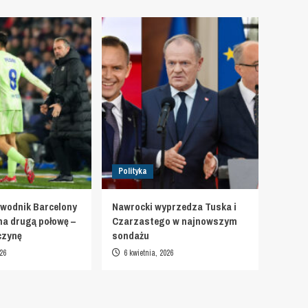
Polityka
wodnik Barcelony
Nawrocki wyprzedza Tuska i
na drugą połowę –
Czarzastego w najnowszym
czynę
sondażu
26
6 kwietnia, 2026