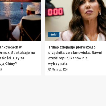
Świat
tankowcach w
Trump zdejmuje pierwszego
Ormuz. Spekulacje na
urzędnika ze stanowiska. Nawet
szłości. Czy za
część republikanów nie
toją Chiny?
wytrzymała
26
5 marca, 2026