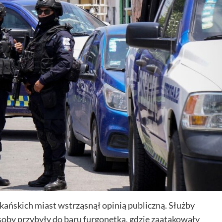
kańskich miast wstrząsnął opinią publiczną. Służby
soby przybyły do baru furgonetką, gdzie zaatakowały