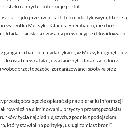
m zostało rannych – informuje portal.
ałania rządu przeciwko kartelom narkotykowym, które są
rezydentka Meksyku, Claudia Sheinbaum, nie chce
i, kładąc nacisk na działania prewencyjne i likwidowanie
z gangami i handlem narkotykami, w Meksyku zginęło już
ło do ostatniego ataku, uważane było dotąd za jedno z
du wobec przestępczości zorganizowanej spotyka się z
typrzestępcza będzie opierać się na zbieraniu informacji
jak również na eliminowaniu przyczyn przestępczości u
runków życia najbiedniejszych, zgodnie z podejściem
 który stawiał na politykę „usługi zamiast broni”.