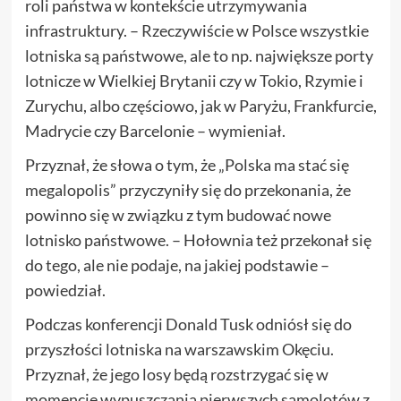
roli państwa w kontekście utrzymywania
infrastruktury. – Rzeczywiście w Polsce wszystkie
lotniska są państwowe, ale to np. największe porty
lotnicze w Wielkiej Brytanii czy w Tokio, Rzymie i
Zurychu, albo częściowo, jak w Paryżu, Frankfurcie,
Madrycie czy Barcelonie – wymieniał.
Przyznał, że słowa o tym, że „Polska ma stać się
megalopolis” przyczyniły się do przekonania, że
powinno się w związku z tym budować nowe
lotnisko państwowe. – Hołownia też przekonał się
do tego, ale nie podaje, na jakiej podstawie –
powiedział.
Podczas konferencji Donald Tusk odniósł się do
przyszłości lotniska na warszawskim Okęciu.
Przyznał, że jego losy będą rozstrzygać się w
momencie wypuszczania pierwszych samolotów z