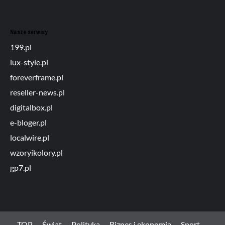
Nasze serwisy
199.pl
lux-style.pl
foreverframe.pl
reseller-news.pl
digitalbox.pl
e-bloger.pl
localwire.pl
wzoryikolory.pl
gp7.pl
TOP
Świat
Polityka
Biznes i ekonomia
Sport