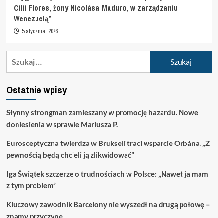
Cilii Flores, żony Nicolása Maduro, w zarządzaniu
Wenezuelą”
5 stycznia, 2026
Szukaj:
Ostatnie wpisy
Słynny strongman zamieszany w promocję hazardu. Nowe
doniesienia w sprawie Mariusza P.
Eurosceptyczna twierdza w Brukseli traci wsparcie Orbána. „Z
pewnością będą chcieli ją zlikwidować”
Iga Świątek szczerze o trudnościach w Polsce: „Nawet ja mam
z tym problem”
Kluczowy zawodnik Barcelony nie wyszedł na drugą połowę –
znamy przyczynę