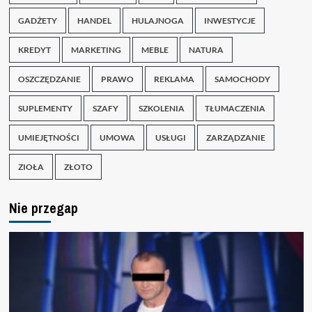
GADŻETY
HANDEL
HULAJNOGA
INWESTYCJE
KREDYT
MARKETING
MEBLE
NATURA
OSZCZĘDZANIE
PRAWO
REKLAMA
SAMOCHODY
SUPLEMENTY
SZAFY
SZKOLENIA
TŁUMACZENIA
UMIEJĘTNOŚCI
UMOWA
USŁUGI
ZARZĄDZANIE
ZIOŁA
ZŁOTO
Nie przegap