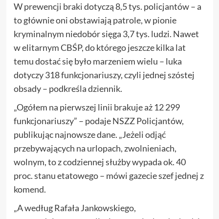
W prewencji braki dotyczą 8,5 tys. policjantów – a
to głównie oni obstawiają patrole, w pionie
kryminalnym niedobór sięga 3,7 tys. ludzi. Nawet
w elitarnym CBŚP, do którego jeszcze kilka lat
temu dostać się było marzeniem wielu – luka
dotyczy 318 funkcjonariuszy, czyli jednej szóstej
obsady – podkreśla dziennik.
„Ogółem na pierwszej linii brakuje aż 12 299
funkcjonariuszy” – podaje NSZZ Policjantów,
publikując najnowsze dane. „Jeżeli odjąć
przebywających na urlopach, zwolnieniach,
wolnym, to z codziennej służby wypada ok. 40
proc. stanu etatowego – mówi gazecie szef jednej z
komend.
„A według Rafała Jankowskiego,