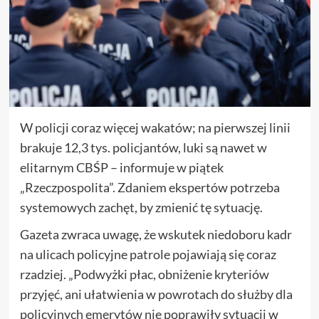
W policji coraz więcej wakatów; na pierwszej linii
brakuje 12,3 tys. policjantów, luki są nawet w
elitarnym CBŚP – informuje w piątek
„Rzeczpospolita”. Zdaniem ekspertów potrzeba
systemowych zachęt, by zmienić tę sytuację.
Gazeta zwraca uwagę, że wskutek niedoboru kadr
na ulicach policyjne patrole pojawiają się coraz
rzadziej. „Podwyżki płac, obniżenie kryteriów
przyjęć, ani ułatwienia w powrotach do służby dla
policyjnych emerytów nie poprawiły sytuacji w