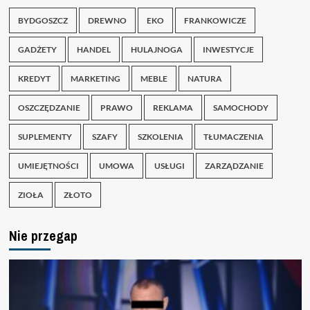
BYDGOSZCZ
DREWNO
EKO
FRANKOWICZE
GADŻETY
HANDEL
HULAJNOGA
INWESTYCJE
KREDYT
MARKETING
MEBLE
NATURA
OSZCZĘDZANIE
PRAWO
REKLAMA
SAMOCHODY
SUPLEMENTY
SZAFY
SZKOLENIA
TŁUMACZENIA
UMIEJĘTNOŚCI
UMOWA
USŁUGI
ZARZĄDZANIE
ZIOŁA
ZŁOTO
Nie przegap