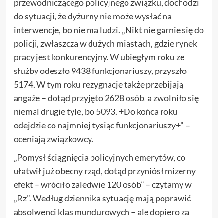
przewodniczącego policyjnego związku, dochodzi
do sytuacji, że dyżurny nie może wysłać na
interwencje, bo nie ma ludzi. „Nikt nie garnie się do
policji, zwłaszcza w dużych miastach, gdzie rynek
pracy jest konkurencyjny. W ubiegłym roku ze
służby odeszło 9438 funkcjonariuszy, przyszło
5174. W tym roku rezygnacje także przebijają
angaże – dotąd przyjęto 2628 osób, a zwolniło się
niemal drugie tyle, bo 5093. +Do końca roku
odejdzie co najmniej tysiąc funkcjonariuszy+” –
oceniają związkowcy.
„Pomysł ściągnięcia policyjnych emerytów, co
ułatwił już obecny rząd, dotąd przyniósł mizerny
efekt – wróciło zaledwie 120 osób” – czytamy w
„Rz”. Według dziennika sytuację mają poprawić
absolwenci klas mundurowych – ale dopiero za