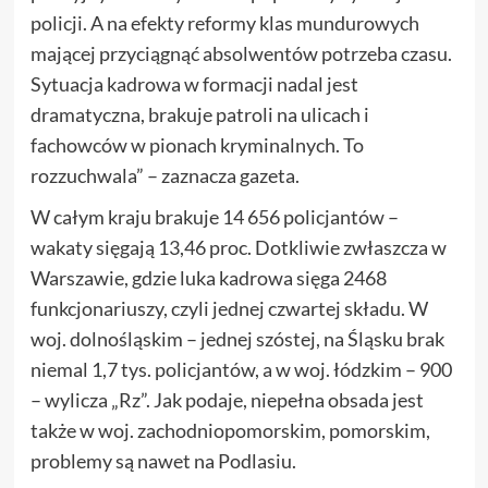
policji. A na efekty reformy klas mundurowych
mającej przyciągnąć absolwentów potrzeba czasu.
Sytuacja kadrowa w formacji nadal jest
dramatyczna, brakuje patroli na ulicach i
fachowców w pionach kryminalnych. To
rozzuchwala” – zaznacza gazeta.
W całym kraju brakuje 14 656 policjantów –
wakaty sięgają 13,46 proc. Dotkliwie zwłaszcza w
Warszawie, gdzie luka kadrowa sięga 2468
funkcjonariuszy, czyli jednej czwartej składu. W
woj. dolnośląskim – jednej szóstej, na Śląsku brak
niemal 1,7 tys. policjantów, a w woj. łódzkim – 900
– wylicza „Rz”. Jak podaje, niepełna obsada jest
także w woj. zachodniopomorskim, pomorskim,
problemy są nawet na Podlasiu.