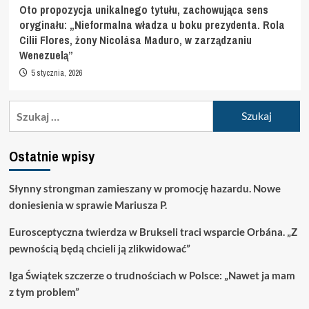
Oto propozycja unikalnego tytułu, zachowująca sens
oryginału: „Nieformalna władza u boku prezydenta. Rola
Cilii Flores, żony Nicolása Maduro, w zarządzaniu
Wenezuelą”
5 stycznia, 2026
Szukaj:
Ostatnie wpisy
Słynny strongman zamieszany w promocję hazardu. Nowe
doniesienia w sprawie Mariusza P.
Eurosceptyczna twierdza w Brukseli traci wsparcie Orbána. „Z
pewnością będą chcieli ją zlikwidować”
Iga Świątek szczerze o trudnościach w Polsce: „Nawet ja mam
z tym problem”