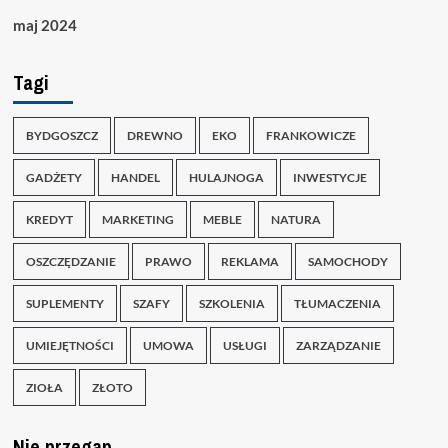
maj 2024
Tagi
BYDGOSZCZ
DREWNO
EKO
FRANKOWICZE
GADŻETY
HANDEL
HULAJNOGA
INWESTYCJE
KREDYT
MARKETING
MEBLE
NATURA
OSZCZĘDZANIE
PRAWO
REKLAMA
SAMOCHODY
SUPLEMENTY
SZAFY
SZKOLENIA
TŁUMACZENIA
UMIEJĘTNOŚCI
UMOWA
USŁUGI
ZARZĄDZANIE
ZIOŁA
ZŁOTO
Nie przegap