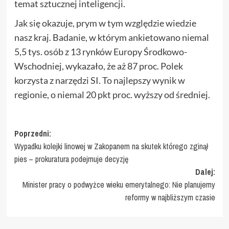
temat sztucznej inteligencji.
Jak się okazuje, prym w tym względzie wiedzie
nasz kraj. Badanie, w którym ankietowano niemal
5,5 tys. osób z 13 rynków Europy Środkowo-
Wschodniej, wykazało, że aż 87 proc. Polek
korzysta z narzędzi SI. To najlepszy wynik w
regionie, o niemal 20 pkt proc. wyższy od średniej.
Zobacz
Poprzedni:
Wypadku kolejki linowej w Zakopanem na skutek którego zginął
wpisy
pies – prokuratura podejmuje decyzję
Dalej:
Minister pracy o podwyżce wieku emerytalnego: Nie planujemy
reformy w najbliższym czasie