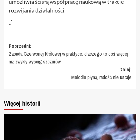
umożliwia ścisłą współpracę naukową w trakcie
rozwijania działalności.
„`
Zobacz
Poprzedni:
Zasada Czerwonej Królowej w praktyce: dlaczego to coś więcej
wpisy
niż zwykły wyścig szczurów
Dalej:
Melodie płyną, radość nie ustaje
Więcej historii