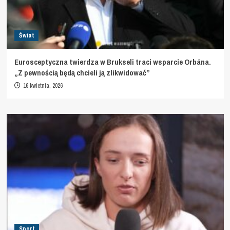
Świat
Eurosceptyczna twierdza w Brukseli traci wsparcie Orbána.
„Z pewnością będą chcieli ją zlikwidować”
16 kwietnia, 2026
Sport