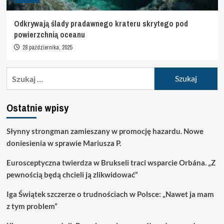
Odkrywają ślady pradawnego krateru skrytego pod
powierzchnią oceanu
28 października, 2025
Szukaj:
Ostatnie wpisy
Słynny strongman zamieszany w promocję hazardu. Nowe
doniesienia w sprawie Mariusza P.
Eurosceptyczna twierdza w Brukseli traci wsparcie Orbána. „Z
pewnością będą chcieli ją zlikwidować”
Iga Świątek szczerze o trudnościach w Polsce: „Nawet ja mam
z tym problem”