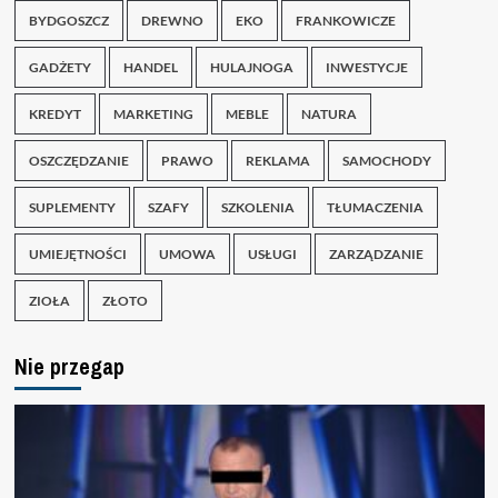
BYDGOSZCZ
DREWNO
EKO
FRANKOWICZE
GADŻETY
HANDEL
HULAJNOGA
INWESTYCJE
KREDYT
MARKETING
MEBLE
NATURA
OSZCZĘDZANIE
PRAWO
REKLAMA
SAMOCHODY
SUPLEMENTY
SZAFY
SZKOLENIA
TŁUMACZENIA
UMIEJĘTNOŚCI
UMOWA
USŁUGI
ZARZĄDZANIE
ZIOŁA
ZŁOTO
Nie przegap