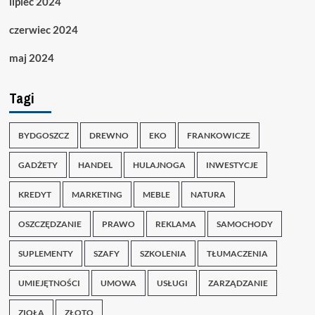
lipiec 2024
czerwiec 2024
maj 2024
Tagi
BYDGOSZCZ
DREWNO
EKO
FRANKOWICZE
GADŻETY
HANDEL
HULAJNOGA
INWESTYCJE
KREDYT
MARKETING
MEBLE
NATURA
OSZCZĘDZANIE
PRAWO
REKLAMA
SAMOCHODY
SUPLEMENTY
SZAFY
SZKOLENIA
TŁUMACZENIA
UMIEJĘTNOŚCI
UMOWA
USŁUGI
ZARZĄDZANIE
ZIOŁA
ZŁOTO