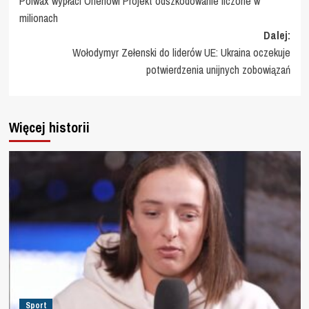
Polwax wypłaci Orlenowi Projekt odszkodowanie liczone w
wpisy
milionach
Dalej:
Wołodymyr Zełenski do liderów UE: Ukraina oczekuje
potwierdzenia unijnych zobowiązań
Więcej historii
Sport