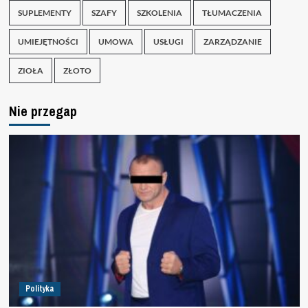
SUPLEMENTY
SZAFY
SZKOLENIA
TŁUMACZENIA
UMIEJĘTNOŚCI
UMOWA
USŁUGI
ZARZĄDZANIE
ZIOŁA
ZŁOTO
Nie przegap
Polityka