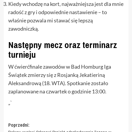
Kiedy wchodzę na kort, najważniejsza jest dla mnie
radość z gry i odpowiednie nastawienie – to
właśnie pozwala mi stawać się lepszą
zawodniczką.
Następny mecz oraz terminarz
turnieju
W ćwierćfinale zawodów w Bad Homburg Iga
Świątek zmierzy się z Rosjanką Jekatieriną
Aleksandrową (18. WTA). Spotkanie zostało
zaplanowane na czwartek o godzinie 13:00.
„`
Zobacz
Poprzedni: