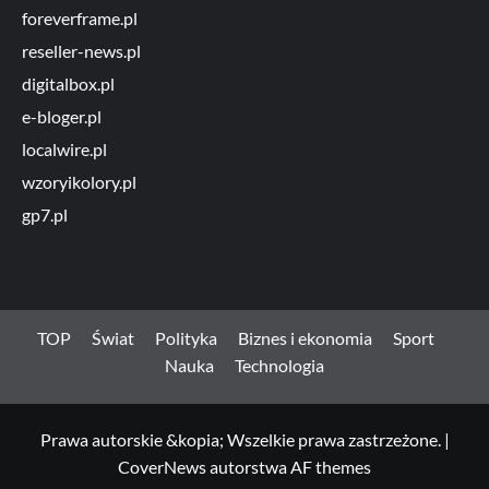
foreverframe.pl
reseller-news.pl
digitalbox.pl
e-bloger.pl
localwire.pl
wzoryikolory.pl
gp7.pl
TOP
Świat
Polityka
Biznes i ekonomia
Sport
Nauka
Technologia
Prawa autorskie &kopia; Wszelkie prawa zastrzeżone.
|
CoverNews
autorstwa AF themes