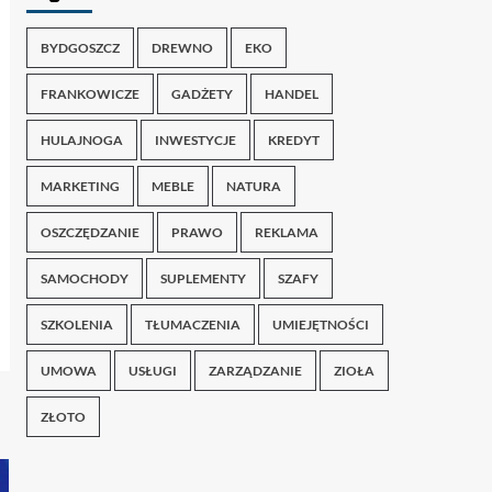
BYDGOSZCZ
DREWNO
EKO
FRANKOWICZE
GADŻETY
HANDEL
HULAJNOGA
INWESTYCJE
KREDYT
MARKETING
MEBLE
NATURA
OSZCZĘDZANIE
PRAWO
REKLAMA
SAMOCHODY
SUPLEMENTY
SZAFY
SZKOLENIA
TŁUMACZENIA
UMIEJĘTNOŚCI
UMOWA
USŁUGI
ZARZĄDZANIE
ZIOŁA
ZŁOTO