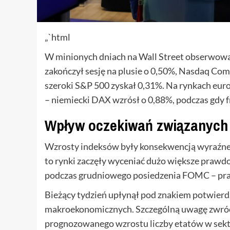
„`html
W minionych dniach na Wall Street obserwowa
zakończył sesję na plusie o 0,50%, Nasdaq Co
szeroki S&P 500 zyskał 0,31%. Na rynkach eu
– niemiecki DAX wzrósł o 0,88%, podczas gdy 
Wpływ oczekiwań związanych 
Wzrosty indeksów były konsekwencją wyraźnego
to rynki zaczęły wyceniać dużo większe praw
podczas grudniowego posiedzenia FOMC – pr
Bieżący tydzień upłynął pod znakiem potwierd
makroekonomicznych. Szczególną uwagę zwróci
prognozowanego wzrostu liczby etatów w sekto