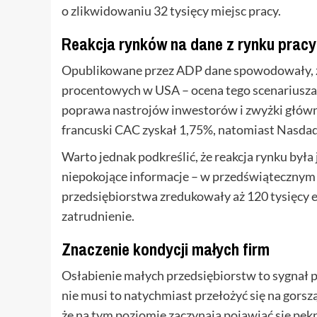
o zlikwidowaniu 32 tysięcy miejsc pracy.
Reakcja rynków na dane z rynku pracy
Opublikowane przez ADP dane spowodowały, że 
procentowych w USA – ocena tego scenariusza
poprawa nastrojów inwestorów i zwyżki główn
francuski CAC zyskał 1,75%, natomiast Nasda
Warto jednak podkreślić, że reakcja rynku był
niepokojące informacje – w przedświątecznym o
przedsiębiorstwa zredukowały aż 120 tysięcy e
zatrudnienie.
Znaczenie kondycji małych firm
Osłabienie małych przedsiębiorstw to sygnał
nie musi to natychmiast przełożyć się na gor
że na tym poziomie zaczynają pojawiać się pękni