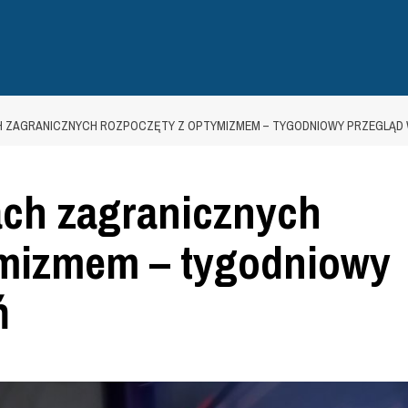
H ZAGRANICZNYCH ROZPOCZĘTY Z OPTYMIZMEM – TYGODNIOWY PRZEGLĄD
ach zagranicznych
ymizmem – tygodniowy
ń