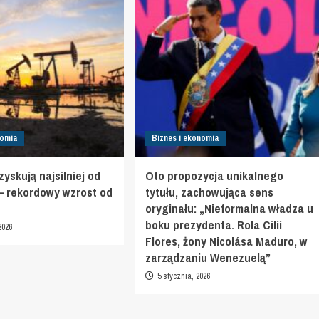
nomia
Biznes i ekonomia
yskują najsilniej od
Oto propozycja unikalnego
 – rekordowy wzrost od
tytułu, zachowująca sens
oryginału: „Nieformalna władza u
boku prezydenta. Rola Cilii
2026
Flores, żony Nicolása Maduro, w
zarządzaniu Wenezuelą”
5 stycznia, 2026