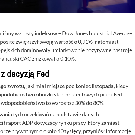
liśmy wzrosty indeksów – Dow Jones Industrial Average
mposite zwiększył swoją wartość o 0,91%, natomiast
ropejskich dominowały umiarkowanie pozytywne nastroje
francuski CAC zniżkował o 0,10%.
z decyzją Fed
 zwrotu, jaki miał miejsce pod koniec listopada, kiedy
dopodobieństwo obniżki stóp procentowych przez Fed
awdopodobieństwo to wzrosło z 30% do 80%.
zania tych oczekiwań na podstawie danych
ł raport ADP dotyczący rynku pracy, który zamiast
rze prywatnym o około 40 tysięcy, przyniósł informację