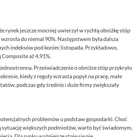
rynek jeszcze mocniej uwierzył w rychłą obniżkę stóp
 wzrosła do niemal 90%. Następstwem była dalsza
ych indeksów pod koniec listopada. Przykładowo,
q Composite aż 4,91%.
a jednostronna. Przeświadczenie o obniżce stóp przykryło
kresie, kiedy z reguły wzrasta popyt na pracę, małe
tatów, podczas gdy średnie i duże firmy zwiększały
 potencjalnych problemów u podstaw gospodarki. Choć
szą sytuację większych podmiotów, warto być świadomym,
ęcia. Dla rynku ważniejsze staje się nie