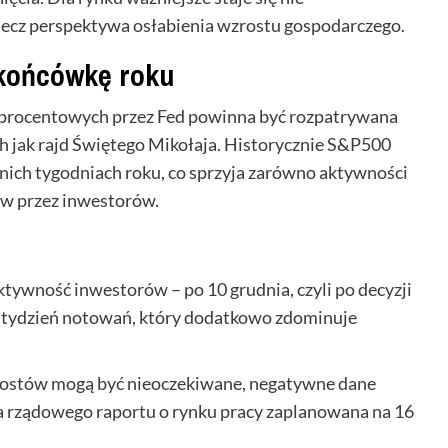
lecz perspektywa osłabienia wzrostu gospodarczego.
 końcówkę roku
p procentowych przez Fed powinna być rozpatrywana
h jak rajd Świętego Mikołaja. Historycznie S&P500
nich tygodniach roku, co sprzyja zarówno aktywności
ków przez inwestorów.
tywność inwestorów – po 10 grudnia, czyli po decyzji
ny tydzień notowań, który dodatkowo zdominuje
rostów mogą być nieoczekiwane, negatywne dane
a rządowego raportu o rynku pracy zaplanowana na 16