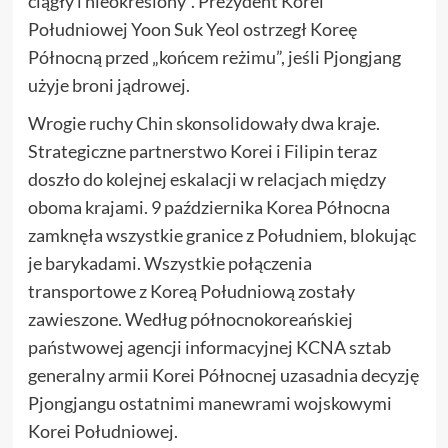
ciągły i nieokreślony”. Prezydent Korei
Południowej Yoon Suk Yeol ostrzegł Koreę
Północną przed „końcem reżimu”, jeśli Pjongjang
użyje broni jądrowej.
Wrogie ruchy Chin skonsolidowały dwa kraje.
Strategiczne partnerstwo Korei i Filipin teraz
doszło do kolejnej eskalacji w relacjach między
oboma krajami. 9 października Korea Północna
zamknęła wszystkie granice z Południem, blokując
je barykadami. Wszystkie połączenia
transportowe z Koreą Południową zostały
zawieszone. Według północnokoreańskiej
państwowej agencji informacyjnej KCNA sztab
generalny armii Korei Północnej uzasadnia decyzję
Pjongjangu ostatnimi manewrami wojskowymi
Korei Południowej.