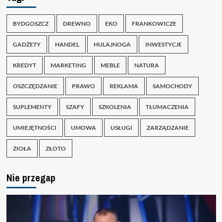
BYDGOSZCZ
DREWNO
EKO
FRANKOWICZE
GADŻETY
HANDEL
HULAJNOGA
INWESTYCJE
KREDYT
MARKETING
MEBLE
NATURA
OSZCZĘDZANIE
PRAWO
REKLAMA
SAMOCHODY
SUPLEMENTY
SZAFY
SZKOLENIA
TŁUMACZENIA
UMIEJĘTNOŚCI
UMOWA
USŁUGI
ZARZĄDZANIE
ZIOŁA
ZŁOTO
Nie przegap