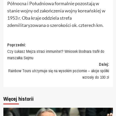
Północna i Południowa formalnie pozostają w
stanie wojny od zakończenia wojny koreańskiej w
1953 r. Oba kraje oddziela strefa
zdemilitaryzowana o szerokości ok. czterech km.
Zobacz
Poprzedni:
Czy Łukasz Mejza straci immunitet? Wniosek Bodnara trafił do
wpisy
marszałka Sejmu
Dalej:
Rainbow Tours utrzymuje się na wysokim poziomie – akcje spółki
wzrosły do 100 zł
Więcej historii