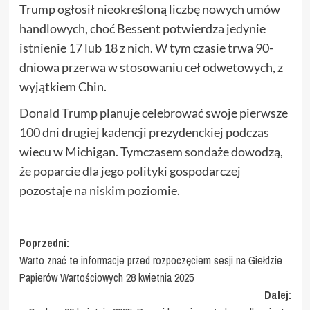
Trump ogłosił nieokreśloną liczbę nowych umów
handlowych, choć Bessent potwierdza jedynie
istnienie 17 lub 18 z nich. W tym czasie trwa 90-
dniowa przerwa w stosowaniu ceł odwetowych, z
wyjątkiem Chin.
Donald Trump planuje celebrować swoje pierwsze
100 dni drugiej kadencji prezydenckiej podczas
wiecu w Michigan. Tymczasem sondaże dowodzą,
że poparcie dla jego polityki gospodarczej
pozostaje na niskim poziomie.
Zobacz
Poprzedni:
Warto znać te informacje przed rozpoczęciem sesji na Giełdzie
wpisy
Papierów Wartościowych 28 kwietnia 2025
Dalej: