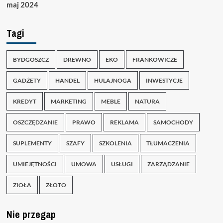
maj 2024
Tagi
BYDGOSZCZ
DREWNO
EKO
FRANKOWICZE
GADŻETY
HANDEL
HULAJNOGA
INWESTYCJE
KREDYT
MARKETING
MEBLE
NATURA
OSZCZĘDZANIE
PRAWO
REKLAMA
SAMOCHODY
SUPLEMENTY
SZAFY
SZKOLENIA
TŁUMACZENIA
UMIEJĘTNOŚCI
UMOWA
USŁUGI
ZARZĄDZANIE
ZIOŁA
ZŁOTO
Nie przegap