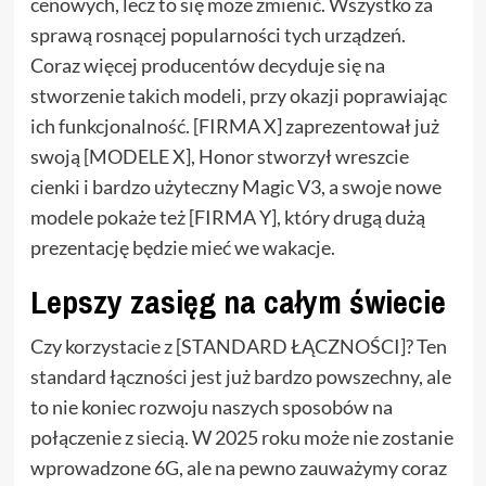
cenowych, lecz to się może zmienić. Wszystko za
sprawą rosnącej popularności tych urządzeń.
Coraz więcej producentów decyduje się na
stworzenie takich modeli, przy okazji poprawiając
ich funkcjonalność. [FIRMA X] zaprezentował już
swoją [MODELE X], Honor stworzył wreszcie
cienki i bardzo użyteczny Magic V3, a swoje nowe
modele pokaże też [FIRMA Y], który drugą dużą
prezentację będzie mieć we wakacje.
Lepszy zasięg na całym świecie
Czy korzystacie z [STANDARD ŁĄCZNOŚCI]? Ten
standard łączności jest już bardzo powszechny, ale
to nie koniec rozwoju naszych sposobów na
połączenie z siecią. W 2025 roku może nie zostanie
wprowadzone 6G, ale na pewno zauważymy coraz