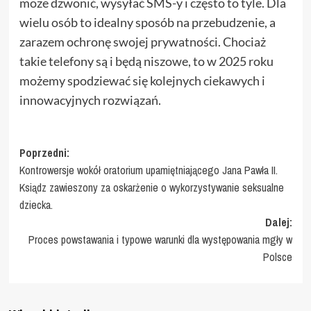
może dzwonić, wysyłać SMS-y i często to tyle. Dla
wielu osób to idealny sposób na przebudzenie, a
zarazem ochronę swojej prywatności. Chociaż
takie telefony są i będą niszowe, to w 2025 roku
możemy spodziewać się kolejnych ciekawych i
innowacyjnych rozwiązań.
Zobacz
Poprzedni:
Kontrowersje wokół oratorium upamiętniającego Jana Pawła II.
wpisy
Ksiądz zawieszony za oskarżenie o wykorzystywanie seksualne
dziecka.
Dalej:
Proces powstawania i typowe warunki dla występowania mgły w
Polsce