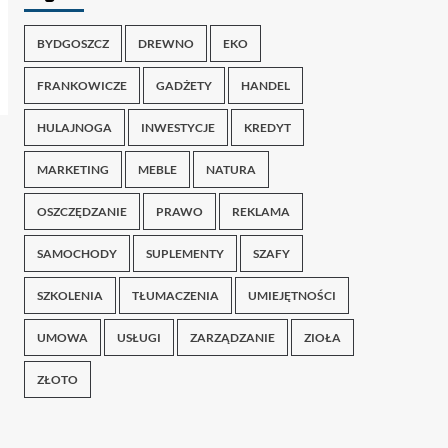
BYDGOSZCZ
DREWNO
EKO
FRANKOWICZE
GADŻETY
HANDEL
HULAJNOGA
INWESTYCJE
KREDYT
MARKETING
MEBLE
NATURA
OSZCZĘDZANIE
PRAWO
REKLAMA
SAMOCHODY
SUPLEMENTY
SZAFY
SZKOLENIA
TŁUMACZENIA
UMIEJĘTNOŚCI
UMOWA
USŁUGI
ZARZĄDZANIE
ZIOŁA
ZŁOTO