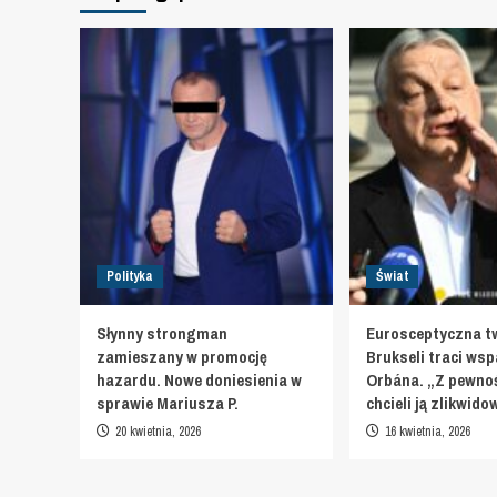
Polityka
Świat
Słynny strongman
Eurosceptyczna t
zamieszany w promocję
Brukseli traci wsp
hazardu. Nowe doniesienia w
Orbána. „Z pewnoś
sprawie Mariusza P.
chcieli ją zlikwid
20 kwietnia, 2026
16 kwietnia, 2026