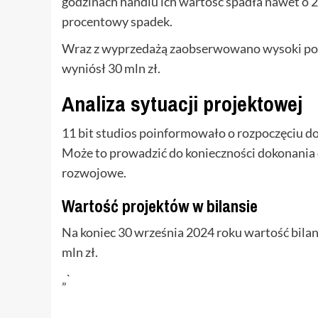
godzinach handlu ich wartość spadła nawet o 2
procentowy spadek.
Wraz z wyprzedażą zaobserwowano wysoki pozi
wyniósł 30 mln zł.
Analiza sytuacji projektowej
11 bit studios poinformowało o rozpoczęciu do
Może to prowadzić do konieczności dokonania o
rozwojowe.
Wartość projektów w bilansie
Na koniec 30 września 2024 roku wartość bil
mln zł.
„`