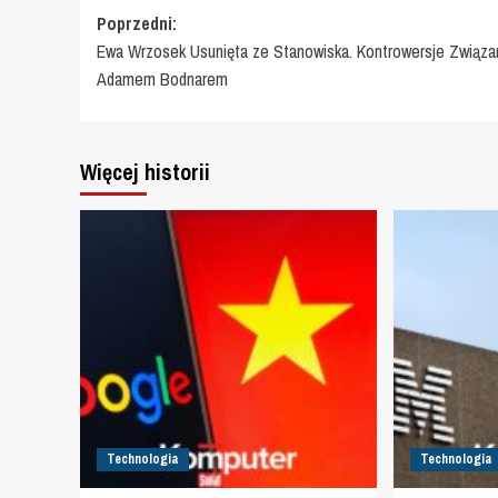
Zobacz
Poprzedni:
Ewa Wrzosek Usunięta ze Stanowiska. Kontrowersje Związa
wpisy
Adamem Bodnarem
Więcej historii
Technologia
Technologia