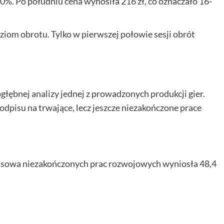
0%. Po południu cena wynosiła 216 zł, co oznaczało 16-
om obrotu. Tylko w pierwszej połowie sesji obrót
głębnej analizy jednej z prowadzonych produkcji gier.
dpisu na trwające, lecz jeszcze niezakończone prace
ansowa niezakończonych prac rozwojowych wyniosła 48,4