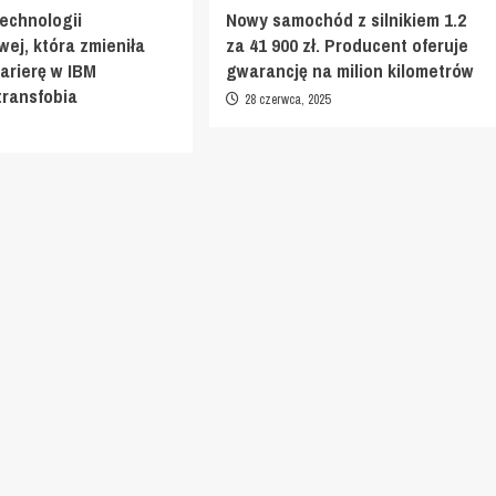
technologii
Nowy samochód z silnikiem 1.2
ej, która zmieniła
za 41 900 zł. Producent oferuje
karierę w IBM
gwarancję na milion kilometrów
transfobia
28 czerwca, 2025