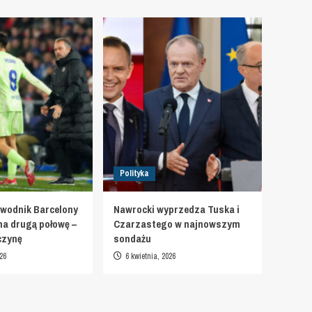
Polityka
wodnik Barcelony
Nawrocki wyprzedza Tuska i
na drugą połowę –
Czarzastego w najnowszym
czynę
sondażu
26
6 kwietnia, 2026