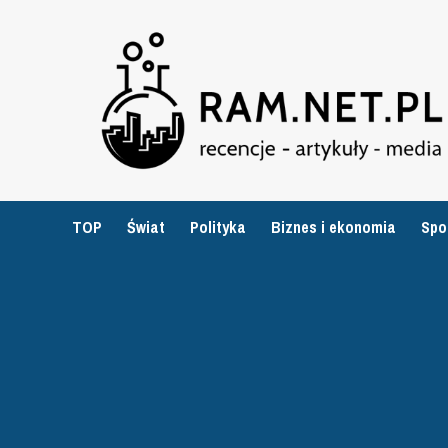
Przejdź
do
treści
TOP
Świat
Polityka
Biznes i ekonomia
Spo