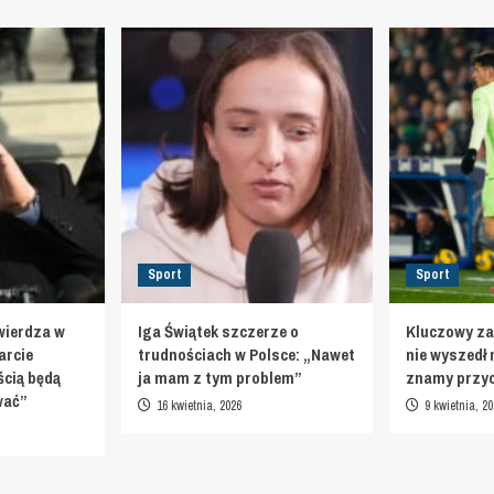
Sport
Sport
wierdza w
Iga Świątek szczerze o
Kluczowy za
arcie
trudnościach w Polsce: „Nawet
nie wyszedł 
cią będą
ja mam z tym problem”
znamy przy
ować”
16 kwietnia, 2026
9 kwietnia, 20